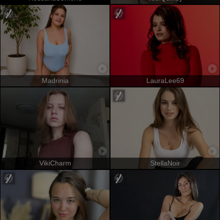
Madrinia
LauraLee69
VikiCharm
StellaNoir