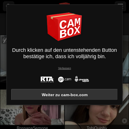
Alle (
540
)
Deutsch
×
Durch klicken auf den untenstehenden Button
bestätige ich, dass ich volljährig bin.
Verlassen
DollieSkweres
EmmaEmber
Weiter zu cam-box.com
RossanaSemone
TobiQuinby