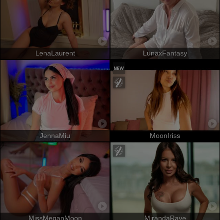
LenaLaurent
LunaxFantasy
JennaMiu
MoonIriss
MissMeganMoon
MirandaRaye