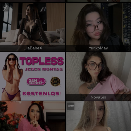
LilaBabeX
YurikoMay
NovaSin