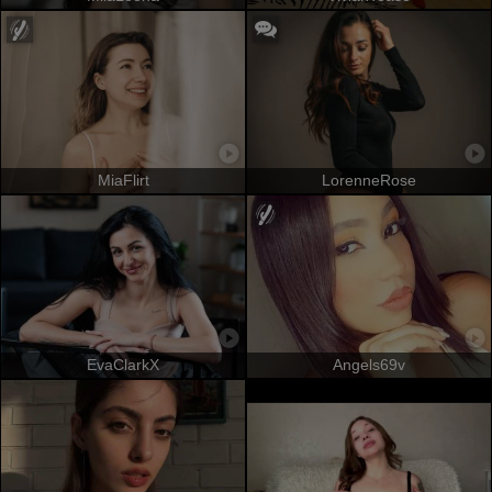
MiaFlirt
LorenneRose
EvaClarkX
Angels69v