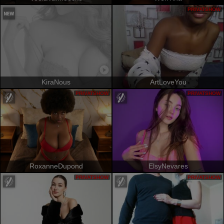
PRIVATSHOW
KiraNous
ArtLoveYou
PRIVATSHOW
PRIVATSHOW
RoxanneDupond
ElsyNevares
PRIVATSHOW
PRIVATSHOW