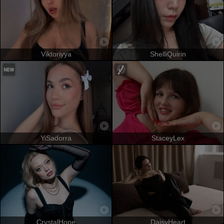
Viktoriyya
ShelliQuirin
YiSadorra
StaceyLex
CrystalHope
DaisyHeart