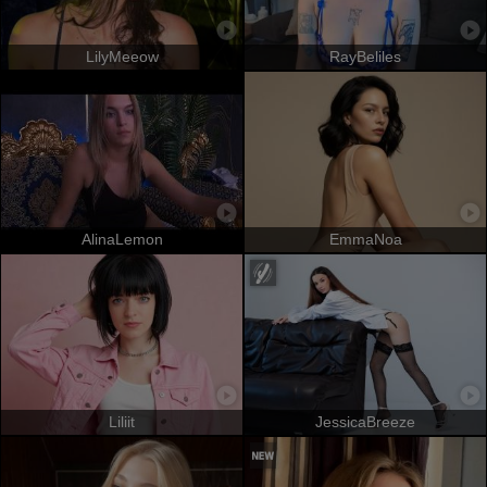
LilyMeeow
RayBeliles
AlinaLemon
EmmaNoa
Liliit
JessicaBreeze