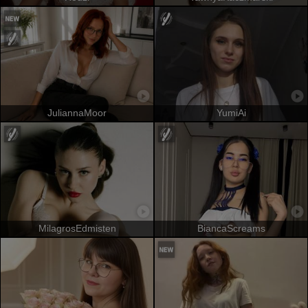
JuliannaMoor
YumiAi
MilagrosEdmisten
BiancaScreams