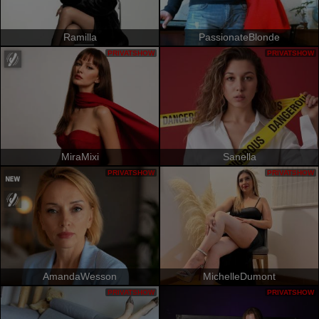
Ramilla
PassionateBlonde
PRIVATSHOW
PRIVATSHOW
MiraMixi
Sanella
PRIVATSHOW
PRIVATSHOW
AmandaWesson
MichelleDumont
PRIVATSHOW
PRIVATSHOW