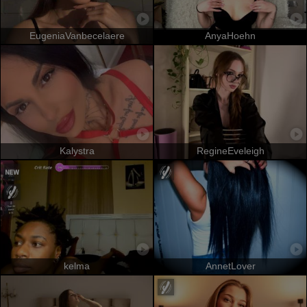
EugeniaVanbecelaere
AnyaHoehn
Kalystra
RegineEveleigh
kelma
AnnetLover