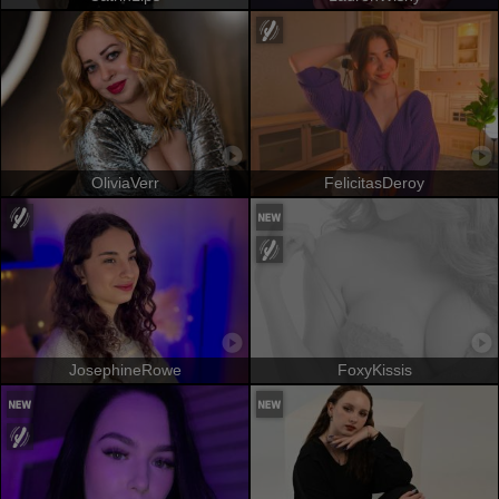
OliviaVerr
FelicitasDeroy
JosephineRowe
FoxyKissis