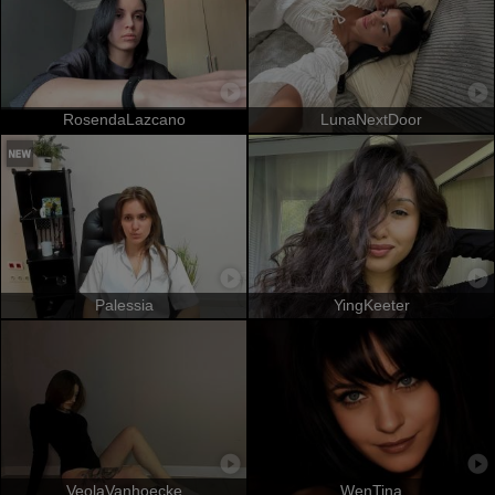
RosendaLazcano
LunaNextDoor
Palessia
YingKeeter
VeolaVanhoecke
WenTina