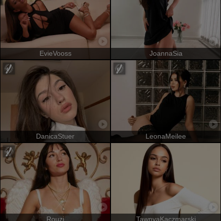
EvieVooss
JoannaSia
DanicaStuer
LeonaMeilee
Rouzi
TawnyaKaczmarski