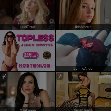
LuciTisue
IldaMarcin
BonnieAngel
MilaLoona
VivianTease