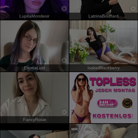
LupitaMondesir
LatrinaBouffard
EmmaLust
IsabelBlackberry
FancyRosie