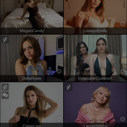
MeganCandy
LovelyxEmilly
DellaRowe
InsatiableQueensX
CatrinLips
LaurenWishy