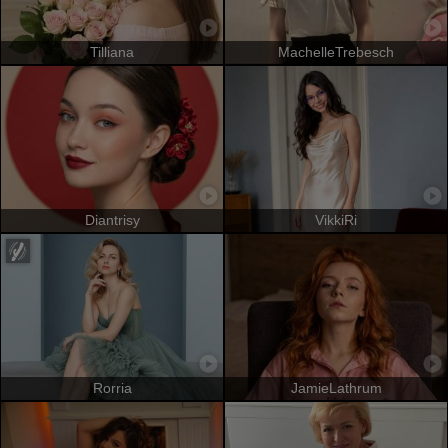
Tilliana
MachelleTrebesch
Diantrisy
VikkiRi
Rorria
JamieLathrum