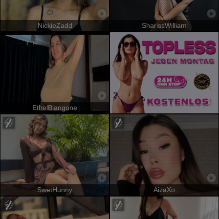
NickieZadd
SharissWilliam
EthelBiangone
SwetHunny
AizaXo