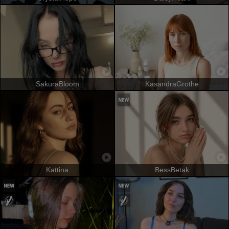
SakuraBloom
KasandraGrothe
Kattina
BessBetak