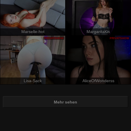
Marselle-hot
MargaritaKis
PRIVATSHOW
PRIVATSHOW
Lisa-Sack
AliceOfWonderss
Mehr sehen