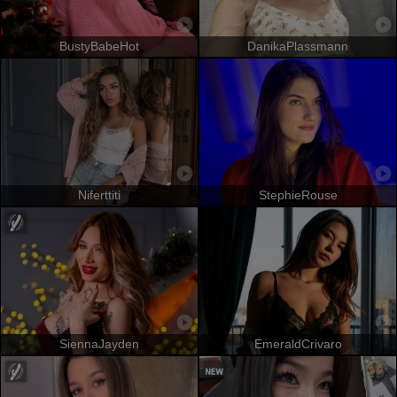
BustyBabeHot
DanikaPlassmann
Niferttiti
StephieRouse
SiennaJayden
EmeraldCrivaro