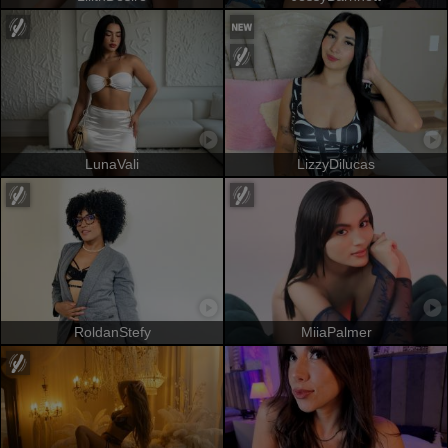
LunaVali
LizzyDilucas
RoldanStefy
MiiaPalmer