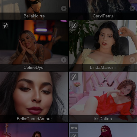
BellaNoirre
CarylPetru
CelineDyor
LindaMancini
BellaChaudAmour
IrisDalton