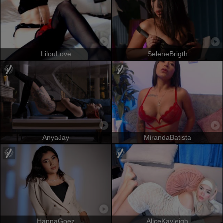
LilouLove
SeleneBrigth
AnyaJay
MirandaBatista
HannaGoez
AliceKayleigh