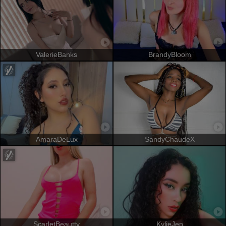
ValerieBanks
BrandyBloom
AmaraDeLux
SandyChaudeX
ScarletBeautty
KylieJen