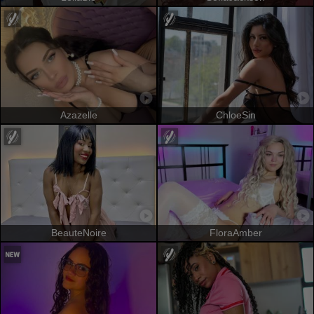
Azazelle
ChloeSin
BeauteNoire
FloraAmber