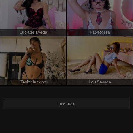
LuciadelaVega
KatyRossa
TeylorJenkins
LolaSavage
ראה עוד