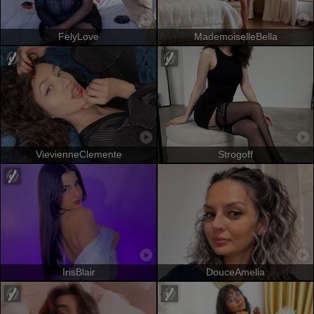
FelyLove
MademoiselleBella
VievienneClemente
Strogoff
IrisBlair
DouceAmelia