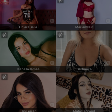
ChiaraBella
MariamNur
IsabellaJames
Barbarica
IsisFerrer
MabyLegrand