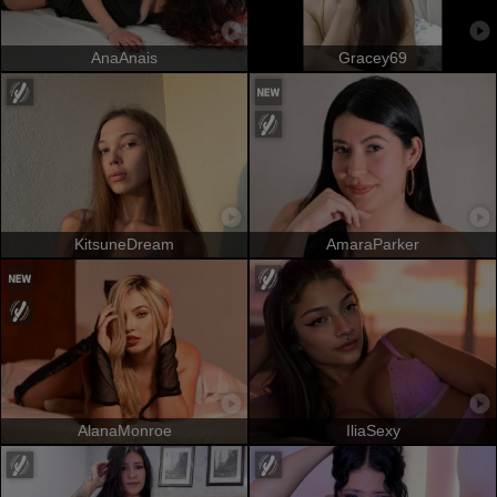
AnaAnais
Gracey69
KitsuneDream
AmaraParker
AlanaMonroe
IliaSexy