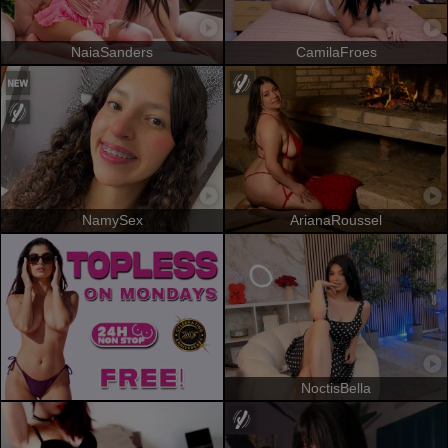
NaiaSanders
CamilaFroes
NamySex
ArianaRoussel
NoctisBella