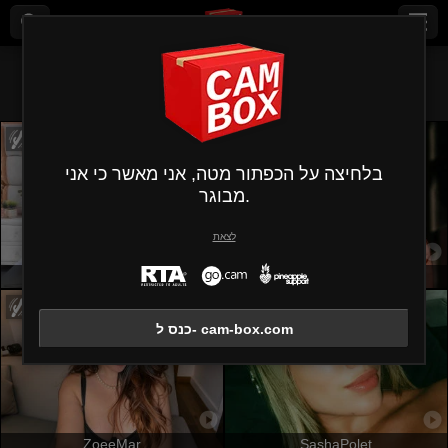
)
כל (
697
×
נערות
בלחיצה על הכפתור מטה, אני מאשר כי אני
מבוגר.
לצאת
KendraMiler
SofieWhite
כנס ל- cam-box.com
ZoeeMar
SashaPolet