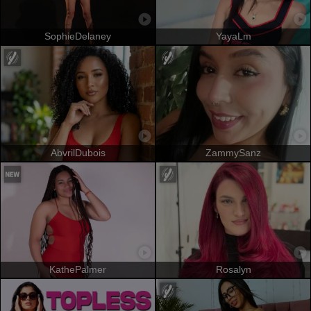
SophieDelaney
YayaLm
AbvrilDubois
ZammySanz
KathePalmer
Rosalyn