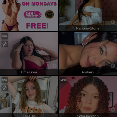
NahomyStone
EmaFiore
Amberv
LeilaBie
SofiaJackson