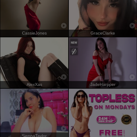
CassieJones
GraceClarke
AlexXas
JadeHarpper
SiennaTaylor