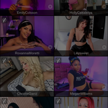
EmilyColsson
HollyCattaleiya
RoxannaMoretti
Liliysweet
ChristieGarci
MeganWlliams