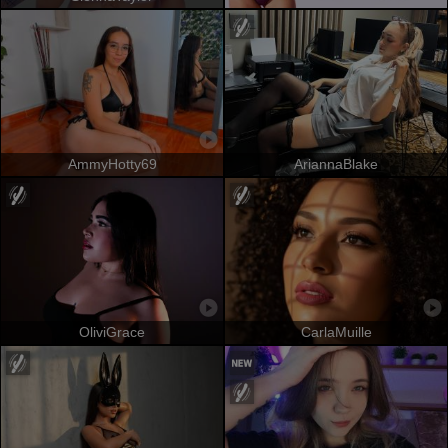
AmmyHotty69
AriannaBlake
OliviGrace
CarlaMuille