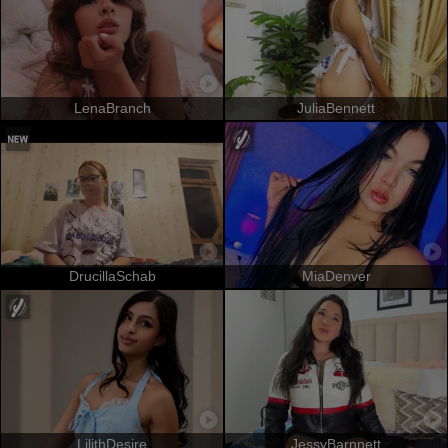
LenaBranch
JuliaBennett
DrucillaSchab
MiaDenver
LilithDesire
JessyBarnnett