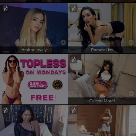
AmirraLovely
PamelaLiss
CelesteMorel