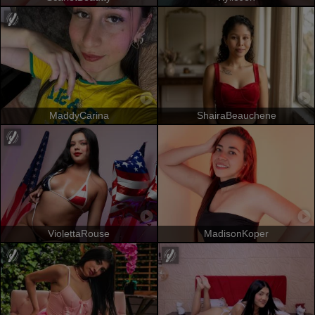
MaddyCarina
ShairaBeauchene
ViolettaRouse
MadisonKoper