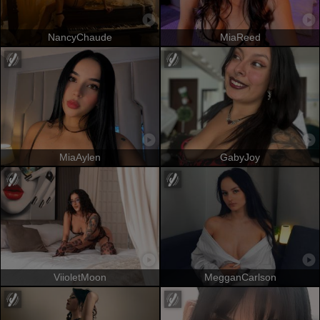
NancyChaude
MiaReed
MiaAylen
GabyJoy
ViioletMoon
MegganCarlson