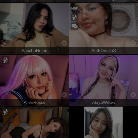
SaschaHelen
AnthOnellaS
AilenRosse
AlayaWillow