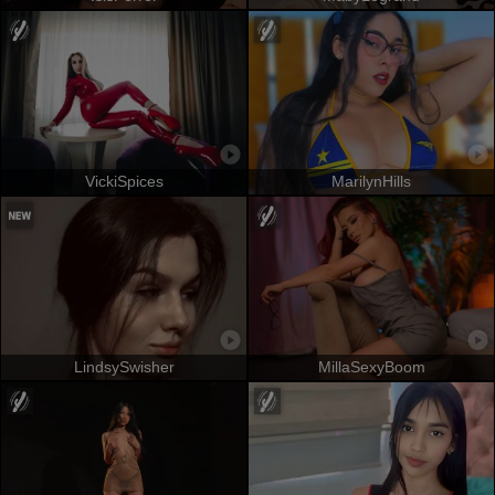
VickiSpices
MarilynHills
LindsySwisher
MillaSexyBoom